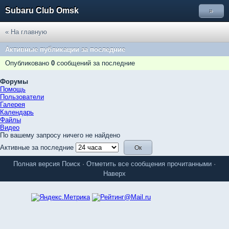
Subaru Club Omsk
»
« На главную
Активные публикации за последние
Опубликовано
0
сообщений за последние
Форумы
Помощь
Пользователи
Галерея
Календарь
Файлы
Видео
По вашему запросу ничего не найдено
Активные за последние
Полная версия
Поиск
·
Отметить все сообщения прочитанными
·
Наверх