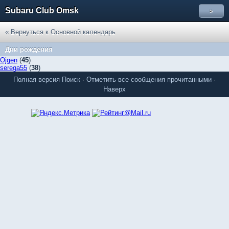
Subaru Club Omsk
»
« Вернуться к Основной календарь
Дни рождения
Ojgen
(
45
)
serega55
(
38
)
Полная версия
Поиск
·
Отметить все сообщения прочитанными
·
Наверх