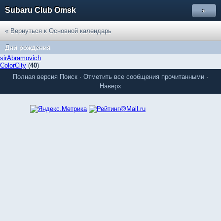
Subaru Club Omsk
»
« Вернуться к Основной календарь
Дни рождения
sirAbramovich
ColorCity
(
40
)
Полная версия
Поиск
·
Отметить все сообщения прочитанными
·
Наверх