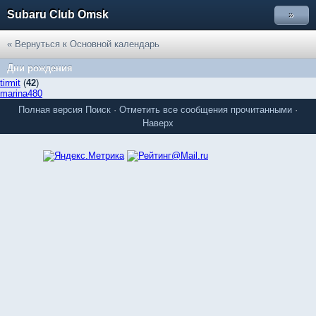
Subaru Club Omsk
»
« Вернуться к Основной календарь
Дни рождения
tirmit
(
42
)
marina480
Полная версия
Поиск
·
Отметить все сообщения прочитанными
·
Наверх