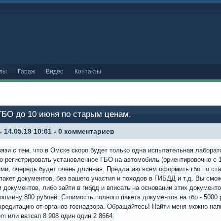
лы
Гараж
Видео
Контакты
ГБО до 10 июня по старым ценам.
- 14.05.19 10:01 - 0 комментариев
вязи с тем, что в Омске скоро будет только одна испытательная лаборат
о регистрировать установленное ГБО на автомобиль (ориентировочно с 
ими, очередь будет очень длинная. Предлагаю всем оформить гбо по ст
акет документов, без вашего участия и походов в ГИБДД и т.д. Вы смо
 документов, либо зайти в гибдд и вписать на основании этих документов
пошлину 800 рублей. Стоимость полного пакета документов на гбо - 5000 
кредитацию от органов госнадзора. Обращайтесь! Найти меня можно нап
om или ватсап 8 908 один один 2 8664.