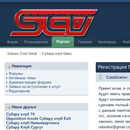
Портал
Форум
Пользователи
Галерея
Календарь
Фай
Subaru Club Omsk
>
Субару клуб Омск
Навигация
Регистрация 
•
Форумы
Catalizator
•
Активные темы
•
Администрация форума
•
Заявка на вступление в клуб
Привет всем, в с
•
Видеоархив
будет иметь прав
будут космическ
сделаем полный п
Наши друзья
с данным пакетом
Субару клуб 74
птс, оплатив гос
Opposition Inside Субару клуб Екб
законно, имею ак
Субару клуб Нижневартовск
odorator@gmail.c
Субару Клуб Сургут