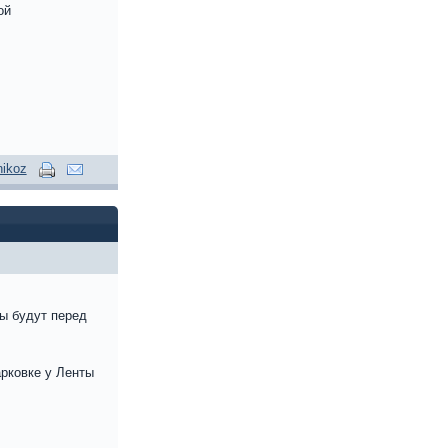
ой
nikoz
ты будут перед
арковке у Ленты