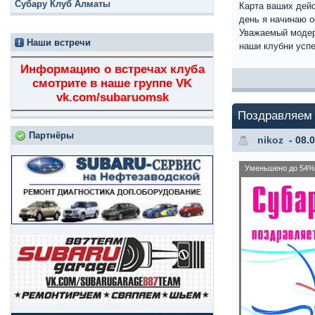
Субару Клуб Алматы
Карта ваших дейс
день я начинаю 
Уважаемый модер
Наши встречи
наши клубни усп
Информацию о встречах клуба
смотрите в наше группе VK
vk.com/subaruomsk
Поздравляем 
Партнёры
nikoz
- 08.
Уменьшено до 54% 