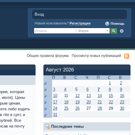
Вход
Новый пользователь?
Регистрация
Помощь
Форум
Общие правила форума
Просмотр новых публикаций
Август 2026
П
В
С
Ч
П
С
В
1
2
3
4
5
6
7
8
9
ория, которая
10
11
12
13
14
15
16
1 июля). Цены
17
18
19
20
21
22
23
арым ценам,
24
25
26
27
28
29
30
жете либо ездить
31
 гбо в сртс и
рублей. Все
исав на почту
Последние темы