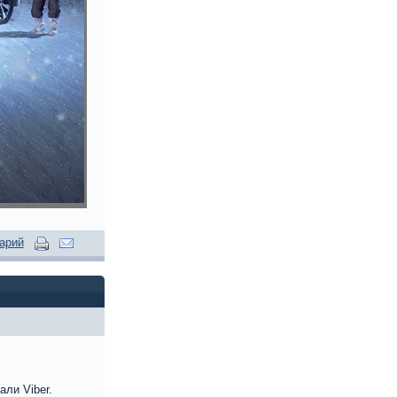
арий
ли Viber.